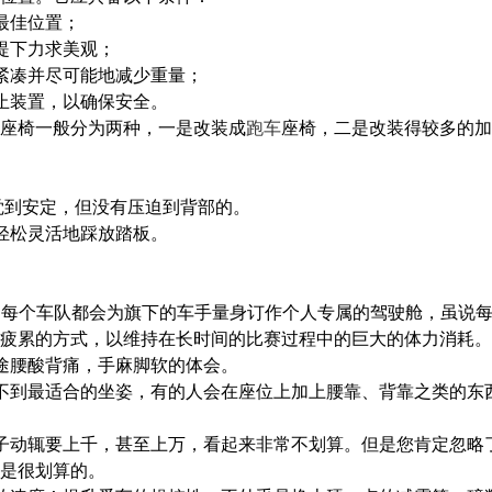
最佳位置；
提下力求美观；
紧凑并尽可能地减少重量；
止装置，以确保安全。
座椅一般分为两种，一是改装成
跑车
座椅，二是改装得较多的加
感觉到安定，但没有压迫到背部的。
轻松灵活地踩放踏板。
坏，每个车队都会为旗下的车手量身订作个人专属的驾驶舱，虽说
疲累的方式，以维持在长时间的比赛过程中的巨大的体力消耗。
途腰酸背痛，手麻脚软的体会。
不到最适合的坐姿，有的人会在座位上加上腰靠、背靠之类的东
子动辄要上千，甚至上万，看起来非常不划算。但是您肯定忽略
是很划算的。