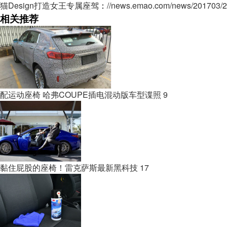
猫Design打造女王专属座驾
：
//news.emao.com/news/201703/2
相关推荐
配运动座椅 哈弗COUPE插电混动版车型谍照
9
黏住屁股的座椅！雷克萨斯最新黑科技
17