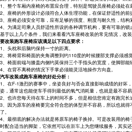
1、整个车厢内座椅的布置应合理，特别是驾驶员座椅必须处在
2、座椅的外形设计必须符合人体生理功能，在保证舒适性的前
3、座椅必须安全可靠，应有足够的强度、刚度与耐久性，结构
4、为满足司乘人员舒适性所设的各种调节机构，要有可靠的锁
基于以上几个条件，我们来看看汽车座椅改装的常见情况，改装
要改装跑车座椅应该满足以下四点要求：
1、头枕和后脑约保持一寸的距离。
2、将椅背和椅面的夹角调整到约110度的时候腰部支撑必须
3、椅面前端与膝盖内侧约莫保持三个手指头的宽度，使脚部能
4、在背不离椅的情况下手掌必须能灵活地操作方向盘。
汽车改装成跑车座椅的好处分析：
1、在F-1激烈的赛事中，坐姿良好与否会直接影响成绩的好
姿，通常这也能使车手得到最低的氧气消耗量，也就是最不容易
2、也许您每天待在车上的时间不多，但是相信您肯定有跑完长
3、因为原车的座椅要完全符合您的体型并不容易，所以也就得
了。
4、最彻底的解决办法就是将原车的椅子换掉。可是改装用的椅
时配合适当的脚架，它依然可以在
新车
上为您继续服务，其实还