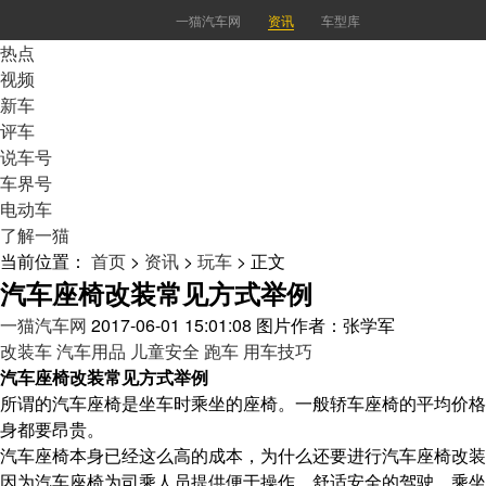
一猫汽车网
资讯
车型库
热点
视频
新车
评车
说车号
车界号
电动车
了解一猫
当前位置：
首页
>
资讯
>
玩车
>
正文
汽车座椅改装常见方式举例
一猫汽车网
2017-06-01 15:01:08
图片作者：张学军
改装车
汽车用品
儿童安全
跑车
用车技巧
汽车座椅改装常见方式举例
所谓的汽车座椅是坐车时乘坐的座椅。一般轿车座椅的平均价格在85
身都要昂贵。
汽车座椅本身已经这么高的成本，为什么还要进行汽车座椅改装
因为汽车座椅为司乘人员提供便于操作、舒适安全的驾驶、乘坐