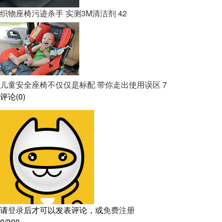
织物座椅污迹杀手 实测3M清洁剂
42
儿童安全座椅不仅仅是标配 带你走出使用误区
7
评论
(
0
)
请
登录
后才可以发表评论，或
免费注册
0
/300