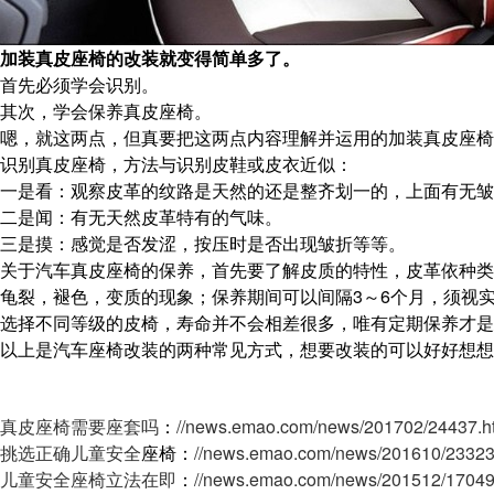
加装真皮座椅的改装就变得简单多了。
首先必须学会识别。
其次，学会保养真皮座椅。
嗯，就这两点，但真要把这两点内容理解并运用的加装真皮座椅
识别真皮座椅，方法与识别皮鞋或皮衣近似：
一是看：观察皮革的纹路是天然的还是整齐划一的，上面有无皱
二是闻：有无天然皮革特有的气味。
三是摸：感觉是否发涩，按压时是否出现皱折等等。
关于汽车真皮座椅的保养，首先要了解皮质的特性，皮革依种类
龟裂，褪色，变质的现象；保养期间可以间隔3～6个月，须视
选择不同等级的皮椅，寿命并不会相差很多，唯有定期保养才是
以上是汽车座椅改装的两种常见方式，想要改装的可以好好想想
真皮座椅需要座套吗
：
//news.emao.com/news/201702/24437.h
挑选正确
儿童安全
座椅：
//news.emao.com/news/201610/23323
儿童安全座椅立法在即
：
//news.emao.com/news/201512/17049