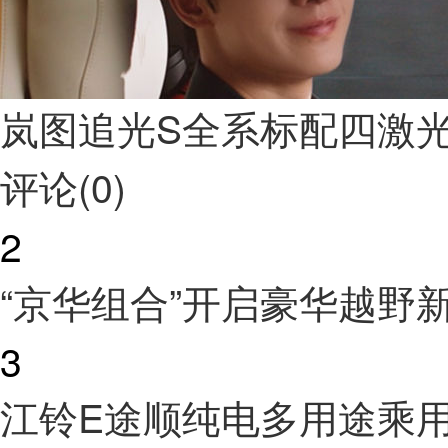
岚图追光S全系标配四激
评论(0)
2
“京华组合”开启豪华越野
3
江铃E途顺纯电多用途乘