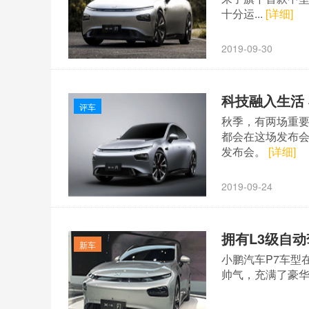
十分运...
[详细]
2019-09-30
科技融入生活
评车
秋季，有两场重
都会在这场发布
发布会。
[详细]
2019-09-24
拥有L3级自
新车
小鹏汽车P7车型
帅气，充满了豪