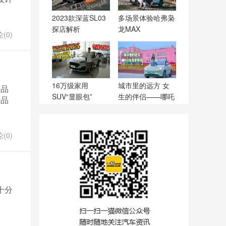
2023款深蓝SL03
多场景体验哈弗枭
探店解析
龙MAX
(0)
16万级家用
城市里的远方 女
产品
SUV“显眼包”
生的伴侣——哪吒
新品
V
(0)
十分