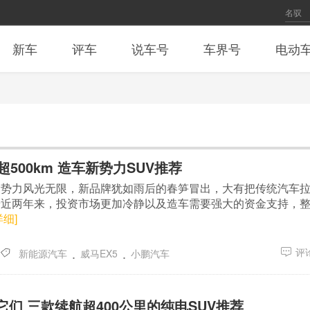
新车
评车
说车号
车界号
电动
超500km 造车新势力SUV推荐
新势力风光无限，新品牌犹如雨后的春笋冒出，大有把传统汽车
着近两年来，投资市场更加冷静以及造车需要强大的资金支持，
详细]
.
.
评论
新能源汽车
威马EX5
小鹏汽车
们 三款续航超400公里的纯电SUV推荐