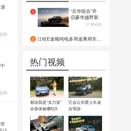
力压哈弗H6成新霸主
普通
能否和特斯拉/蔚来掰手腕 大众
“京华组合”开
1
启豪华越野新
ID.6X曝光 轴距接近途昂
时代
依然站“C”位 全新梅赛德斯-奔驰
评论(0)
(0)
C级很“S”
凝固时光镌刻永恒 劳斯莱斯幻
江铃E途顺纯电多用途乘用车亮相
2
影“天魄”典藏版焕然问世
热门视频
场中
(0)
都说我是“实力派”
它会让你爱上长途
全面体验哪吒X
自驾游
也带
设计