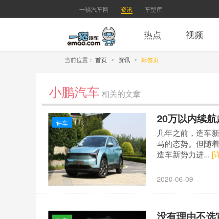
一猫汽车网
资讯
车型库
热点
视频
当前位置：
首页
资讯
标签页
>
>
小鹏汽车
相关的文章
20万以内续航
评车
几年之前，造车
马的态势。但随
造车新势力进...
[
2020-06-09
没有理由不选它