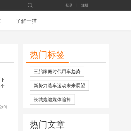
登录
注册
车
了解一猫
热门标签
三胎家庭时代用车趋势
拉下
新势力造车运动未来展望
整个
长城炮遭媒体追捧
(0)
又一豪华SUV扛不住了，连降13
热门文章
万，300Ps+空悬 要啥宝马X5
2月份SUV销量排名：长安CS75