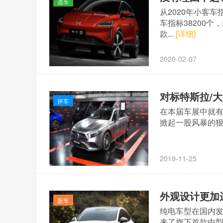
选车
从2020年小客
车指标38200
款...
[详细]
2020-02-07
对标特斯拉/
评车
在本届车展中就
掀起一股风暴的
2019-11-25
外观设计更加
新车
纯电车型在国内
来了旗下首款中型