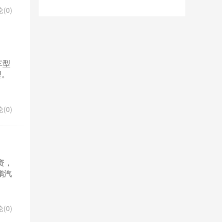
(0)
车型
型。
(0)
资，
鹏汽
(0)