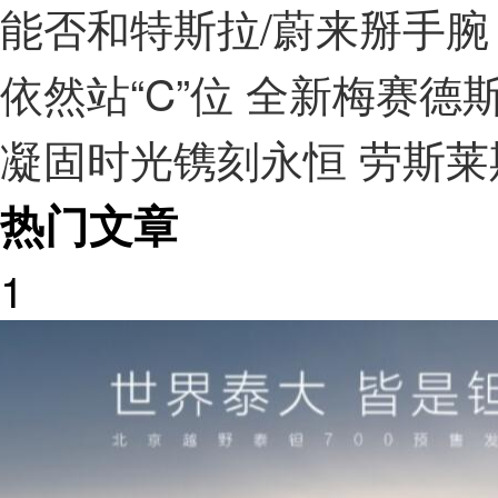
能否和特斯拉/蔚来掰手腕 
依然站“C”位 全新梅赛德斯
凝固时光镌刻永恒 劳斯莱
热门文章
1