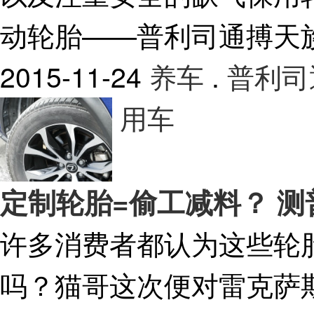
动轮胎——普利司通搏天族
2015-11-24
养车
.
普利司
用车
定制轮胎=偷工减料？ 测普
许多消费者都认为这些轮
吗？猫哥这次便对雷克萨