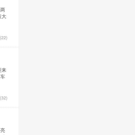
车两
策大
22)
型来
周车
32)
次亮