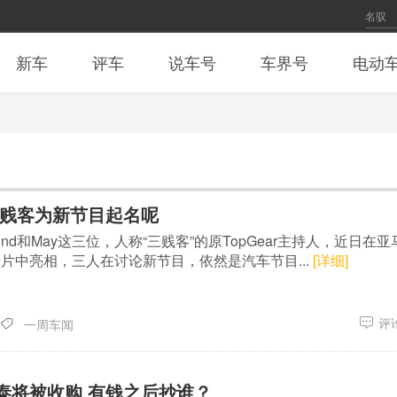
新车
评车
说车号
车界号
电动
三贱客为新节目起名呢
Hammond和May这三位，人称“三贱客”的原TopGear主持人，近日在
片中亮相，三人在讨论新节目，依然是汽车节目...
[详细]
评论
一周车闻
泰将被收购 有钱之后抄谁？