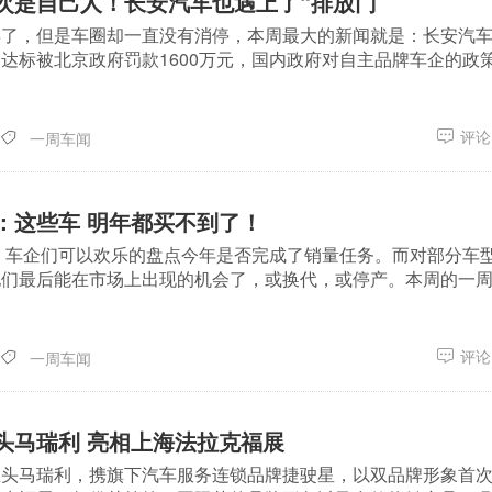
次是自己人！长安汽车也遇上了“排放门”
年了，但是车圈却一直没有消停，本周最大的新闻就是：长安汽
达标被北京政府罚款1600万元，国内政府对自主品牌车企的政
评论(
一周车闻
：这些车 明年都买不到了！
束，车企们可以欢乐的盘点今年是否完成了销量任务。而对部分车
他们最后能在市场上出现的机会了，或换代，或停产。本周的一
评论(
一周车闻
头马瑞利 亮相上海法拉克福展
巨头马瑞利，携旗下汽车服务连锁品牌捷驶星，以双品牌形象首