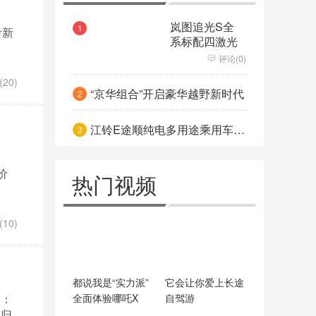
力压哈弗H6成新霸主
3
能否和特斯拉/蔚来掰手腕 大众
岚图追光S全
1
考新
系标配四激光
ID.6X曝光 轴距接近途昂
依然站“C”位 全新梅赛德斯-奔驰
评论(0)
20)
C级很“S”
凝固时光镌刻永恒 劳斯莱斯幻
“京华组合”开启豪华越野新时代
2
影“天魄”典藏版焕然问世
江铃E途顺纯电多用途乘用车亮相
3
价
热门视频
10)
都说我是“实力派”
它会让你爱上长途
了：
全面体验哪吒X
自驾游
魂归