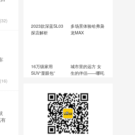
32)
2023款深蓝SL03
多场景体验哈弗枭
探店解析
龙MAX
车
16万级家用
城市里的远方 女
SUV“显眼包”
生的伴侣——哪吒
V
16)
状
底有