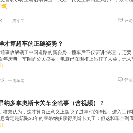
详细]
评论(
一周车闻
样才算超车的正确姿势？
通事故解锁了中国道路的新姿势：撞车后不仅要讲“法理”，还要
的百年庆典，车圈的公关盛宴；电脑已在围棋上吊打了人类，无人
]
评论(
一周车闻
昂纳多拿奥斯卡关车企啥事（含视频）？
，猫弟认为，这才算真正意义上摆脱了过年时的惰性，进入工作
息肯定是陪跑20年的莱昂纳多获得奥斯卡奖了；但这和车企到
]