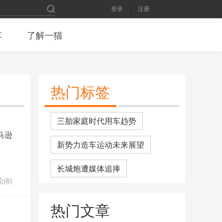
登录
注册
车
了解一猫
热门标签
三胎家庭时代用车趋势
亚马逊
新势力造车运动未来展望
长城炮遭媒体追捧
(6)
又一豪华SUV扛不住了，连降13
热门文章
万，300Ps+空悬 要啥宝马X5
2月份SUV销量排名：长安CS75