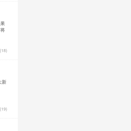
苹果
季将
18)
大新
19)