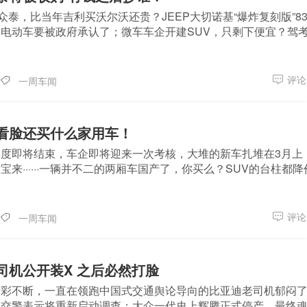
众泰，比当年吉利买沃尔沃还贵？JEEP大切诺基“爆炸复刻版”8
电动车要被政府承认了；微车车企开建SUV，只剩下便宜？驾
评论(
一周车闻
看脸还买什么家用车！
度即将结束，车企即将迎来一次考核，大堆的新车扎堆在3月上
来······一辆并不二的两厢车国产了，你买么？SUV的台柱都降
评论(
一周车闻
司机公开装X 之后必然打脸
精彩不断，一直在领跑中国式交通舆论导向的比亚迪老司机郁闷
，交警表示将重新启动调查；大众一代史上辉腾正式停产，最终