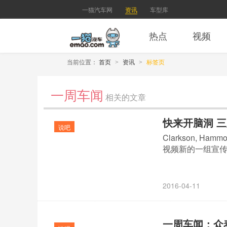
一猫汽车网
资讯
车型库
热点
视频
当前位置：
首页
资讯
标签页
>
>
一周车闻
相关的文章
快来开脑洞 
说吧
Clarkson, 
视频新的一组宣传
2016-04-11
一周车闻：众