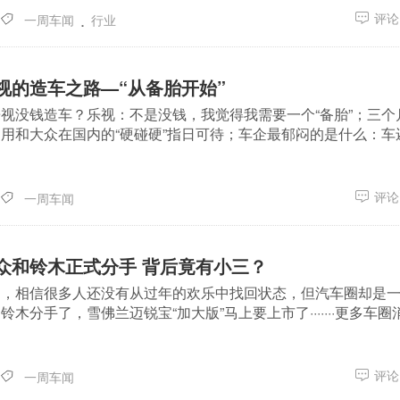
.
评论(
一周车闻
行业
视的造车之路—“从备胎开始”
视没钱造车？乐视：不是没钱，我觉得我需要一个“备胎”；三个
用和大众在国内的“硬碰硬”指日可待；车企最郁闷的是什么：车
评论(
一周车闻
众和铃木正式分手 背后竟有小三？
周，相信很多人还没有从过年的欢乐中找回状态，但汽车圈却是
木分手了，雪佛兰迈锐宝“加大版”马上要上市了·······更多车圈消.
评论(
一周车闻