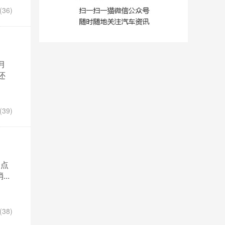
36)
月
还
39)
一点
..
38)