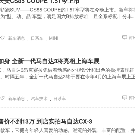
CS85 COUPE 1.5T今上市
跑SUV——CS85 COUPE的1.5T车型将在今晚上市。新车将
为“型、动、品”车型，满足国六B排放标准，且全系标配十分丰..
.
.
评论
新车消息
日系车
MINI
力加身 全新一代马自达3将亮相上海车展
以来，马自达3昂克赛拉凭借着动感的外观设计和出色的操控表现征
。时隔五年，全新一代马自达3终于要在今年4月的上海车展上
.
.
评论
新车消息
汽车技术
日系车
售价不到13万 到店实拍马自达CX-3
这款车，它拥有年轻人喜爱的动感。潮流的外观、丰富的配置，