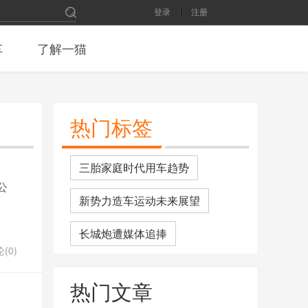
登录
注册
车
了解一猫
热门标签
三胎家庭时代用车趋势
公
新势力造车运动未来展望
长城炮遭媒体追捧
(0)
又一豪华SUV扛不住了，连降13
热门文章
万，300Ps+空悬 要啥宝马X5
2月份SUV销量排名：长安CS75