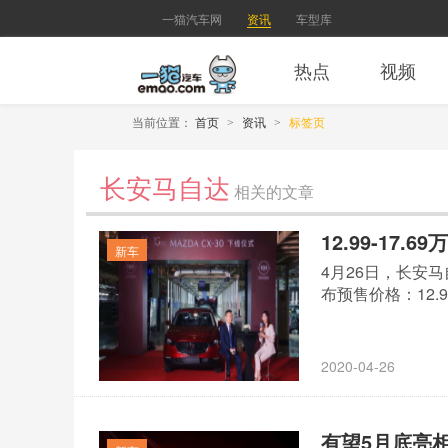
一猫汽车网
资讯
车型库
热点
视频
当前位置：
首页
资讯
标签页
>
>
长安马自达
相关的文章
12.99-17.
新车
4月26日，长安
布预售价格：12.
2020-04-26
有望5月底亮相