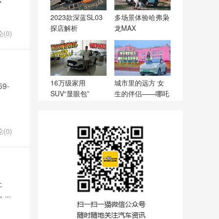
2023款深蓝SL03
多场景体验哈弗枭
探店解析
龙MAX
(0)
16万级家用
城市里的远方 女
9-
SUV“显眼包”
生的伴侣——哪吒
V
(0)
上
..