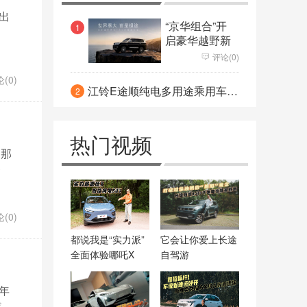
力压哈弗H6成新霸主
出
能否和特斯拉/蔚来掰手腕 大众
“京华组合”开
1
启豪华越野新
ID.6X曝光 轴距接近途昂
时代
依然站“C”位 全新梅赛德斯-奔驰
评论(0)
(0)
C级很“S”
凝固时光镌刻永恒 劳斯莱斯幻
江铃E途顺纯电多用途乘用车亮相
2
影“天魄”典藏版焕然问世
热门视频
。那
参
(0)
都说我是“实力派”
它会让你爱上长途
全面体验哪吒X
自驾游
年
载