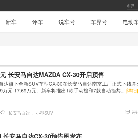
新车
评车
说车号
车界号
电动
69万元 长安马自达MAZDA CX-30开启预售
马自达旗下全新SUV车型CX-30在长安马自达南京工厂正式下线并
99万元-17.69万元。新车将推出1款手动档和7款自动挡共...
[详细]
.
评论
长安马自达
小型SUV
 长安马自达CX-30预告图发布