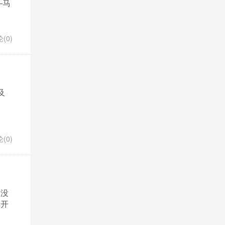
—马
(0)
及
(0)
因没
车开