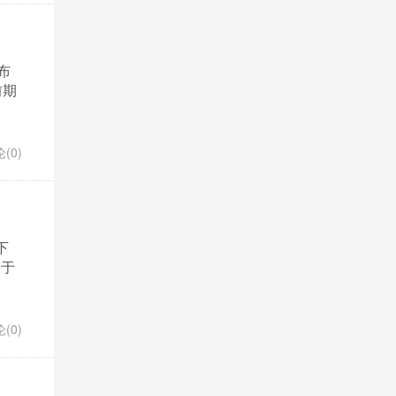
布
前期
(0)
下
望于
(0)