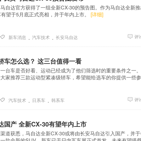
马自达官方获得了一组全新CX-30的预告图。作为马自达全新推
车有望于5月底正式亮相，并于年内上市。
[详细]
.
.
评论
新车消息
汽车技术
长安马自达
轿车怎么选？ 这三台值得一看
，一台车是否好看、运动已经成为了他们筛选时的重要条件之一
为大家推荐三款运动型紧凑级轿车，希望能给选车的你提供一些
.
.
评论
汽车技术
日系车
韩系车
国产 全新CX-30有望年内上市
渠道获悉，马自达全新CX-30或将由长安马自达引入国产，并于
一款全新的SUV，新车已于日内瓦车展正式首发，未来有望搭