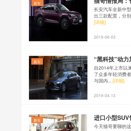
猫哥情报局：长安
新车
长安汽车全新中型轿
出三款配置，分别
[详细]
2019-06-03
“黑科技”动
新车
自2014年上市
了众多年轻消费者
与国内...
[详细]
2019-04-13
进口小型SUV
新车
今天猫哥要聊的