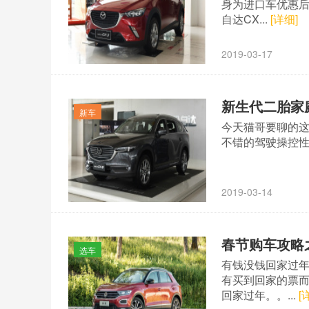
身为进口车优惠后
自达CX...
[详细]
2019-03-17
新生代二胎家庭
新车
今天猫哥要聊的这
不错的驾驶操控性，
2019-03-14
春节购车攻略
选车
有钱没钱回家过
有买到回家的票
回家过年。。...
[