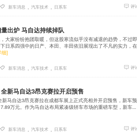
.
.
评论
新车消息
汽车技术
日系车
销量出炉 马自达持续掉队
续，大家纷纷抱团取暖，但这股寒流似乎没有减退的趋势，不过
势下日系四强中的日产、本田、丰田依旧展现出了不凡的实力，
详细]
.
.
评论
新车消息
汽车技术
日系车
展 全新马自达3昂克赛拉开启预售
日，全新马自达3昂克赛拉在成都车展上正式亮相并开启预售，新车
—17.89万元。作为马自达布局紧凑级轿车市场的重磅车型，新车..
.
.
评论
新车消息
汽车技术
日系车