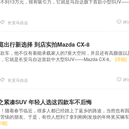
不到13万元，很有吸引力，它就是马自达旗下首款小型SUV—
评论
长安马自达
出行新选择 到店实拍Mazda CX-8
款车，他不仅有着能承载家人的7座大空间，并且还有高颜值以
它就是长安马自达首款中大型SUV——Mazda CX-8。
[详细]
评论
长安马自达
之紧凑SUV 年轻人选这四款车不后悔
年！随着春节临近，很多人都已经踏上了返乡的路途，当然也有
而苦恼的朋友。于是，有些人想到了拿到刚刚发放的年终奖买辆
详细]