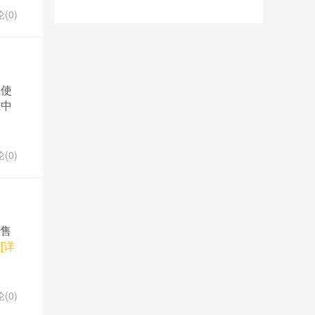
(0)
即使
在中
(0)
预售
.
[详
(0)