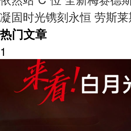
凝固时光镌刻永恒 劳斯莱
热门文章
1