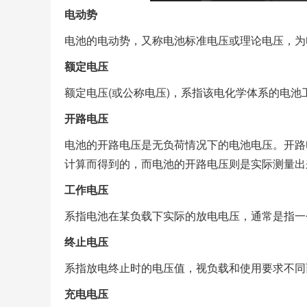
电动势
电池的电动势，又称电池标准电压或理论电压，为
额定电压
额定电压(或公称电压)，系指该电化学体系的电池
开路电压
电池的开路电压是无负荷情况下的电池电压。开路
计算而得到的，而电池的开路电压则是实际测量出
工作电压
系指电池在某负载下实际的放电电压，通常是指一
终止电压
系指放电终止时的电压值，视负载和使用要求不同
充电电压