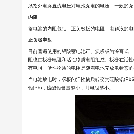
系指外电路直流电压对电池充电的电压。一般的充
内阻
蓄电池的内阻包括：正负极板的电阻，电解液的电
正负极电阻
目前普遍使用的铅酸蓄电池正、负极板为涂膏式，
阻也由板栅电阻和活性物质电阻组成。板栅在活性
有电阻。活性物质的电阻是随着电池充放电状态的
当电池放电时，极板的活性物质转变为硫酸铅(Pb
铅(Pb)，硫酸铅含量越小，其电阻越小。