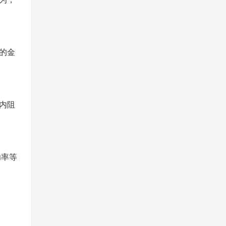
的金
内阻
功率等