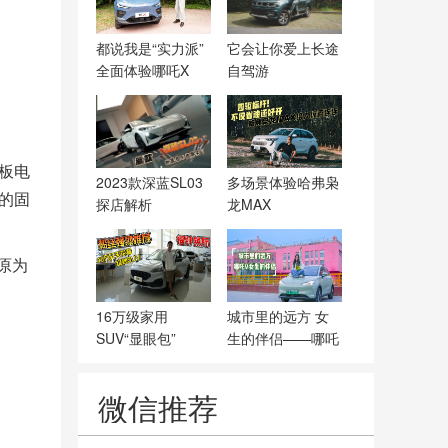
都说我是“实力派”
它会让你爱上长途
全面体验哪吒X
自驾游
板电
2023款深蓝SL03
多场景体验哈弗枭
的固
探店解析
龙MAX
原为
16万级家用
城市里的远方 女
SUV“显眼包”
生的伴侣——哪吒
V
微信推荐