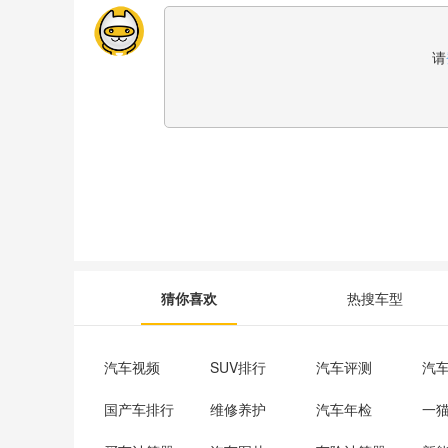
请
猜你喜欢
热搜车型
汽车视频
SUV排行
汽车评测
汽
国产车排行
维修养护
汽车年检
一