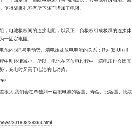
，使得隔板孔率有所下降而增加了电阻。
阻，电池极板间的连接电阻，以及正、负极板组成极群的连接体
为一固定电阻。
阻R与电动势、端电压及放电电流的关系：Rs=(E-Uf)÷If
程中则逐渐减小。所以，电池在充放电过程中，端电压也会因其
势，充电时又高于电池的电动势。
26/
差很大,我们会在单独列一篇把电池的容量、寿命、比容量、比
news/201808/28363.html