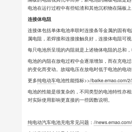
电池在运行过程中有些铅渣和其他沉积物在隔板上
连接体电阻
连接体包括单体电池串联时连接条等金属的固有电
属电阻，若焊接和连接接触良好，连接体电阻可视
每只电池所呈现的内阻就是上述物体电阻的总和，电池内
电池的内阻在放电过程中会逐渐增加，而在充电过
的变化而变动。故端电压在放电时低于电池的电动
更多
纯电动车
电池性能指标>>
//baike.emao.com/2/
电池的性能是很复杂的，不同类型的电池特性亦相
对实际使用影响更直接的一些因数说明。
纯电动汽车电池充电常见问题
：
//news.emao.com/