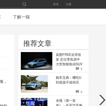
登录
注册
车
了解一猫
推荐文章
岚图FREE全球首
发 定位零焦虑中
大型智能电动SUV
0
购车宝典：哪吒U
项，
到底值不值得买
0
央视《第一发
布》：长安汽车焕
能和