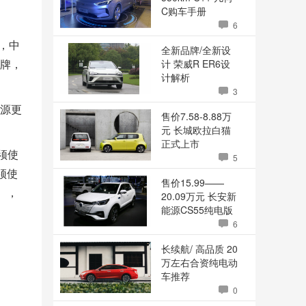
C购车手册
6
，中
全新品牌/全新设
号牌，
计 荣威R ER6设
计解析
3
资源更
售价7.58-8.88万
元 长城欧拉白猫
正式上市
须使
5
须使
售价15.99——
），
20.09万元 长安新
能源CS55纯电版
上市
6
长续航/ 高品质 20
万左右合资纯电动
车推荐
0