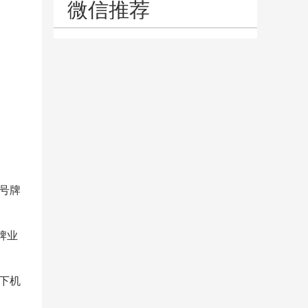
微信推荐
的号牌
牌业
下机