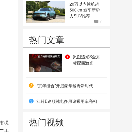
20万以内续航超
500km 造车新势
力SUV推荐
0
热门文章
岚图追光S全系
1
标配四激光
“京华组合”开启豪华越野新时代
2
江铃E途顺纯电多用途乘用车亮相
3
热门视频
市税
二手