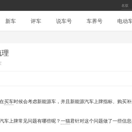
新车
评车
说车号
车界号
电动
梳理
军
在
买车
时候会考虑新能源车，并且新能源汽车上牌指标、购买补
汽车上牌常见问题有哪些呢？
一猫
君针对这个问题做了一些信息