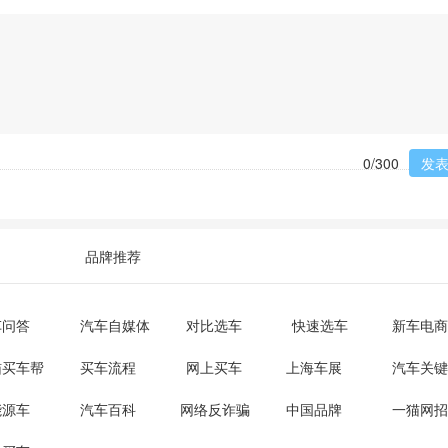
发
0
/300
品牌推荐
车问答
汽车自媒体
对比选车
快速选车
新车电商
猫买车帮
买车流程
网上买车
上海车展
汽车关键
能源车
汽车百科
网络反诈骗
中国品牌
一猫网招