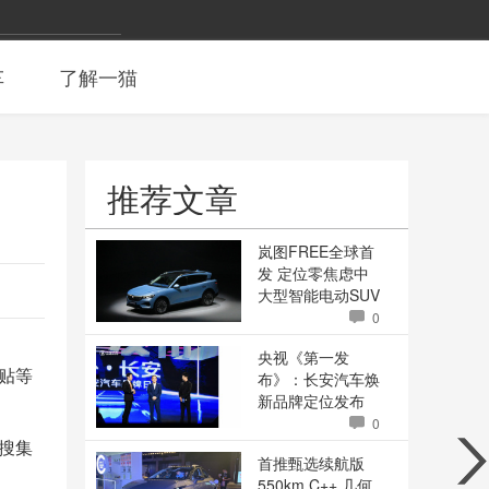
车
了解一猫
推荐文章
岚图FREE全球首
发 定位零焦虑中
大型智能电动SUV
0
央视《第一发
贴等
布》：长安汽车焕
新品牌定位发布
0
搜集
首推甄选续航版
550km C++ 几何