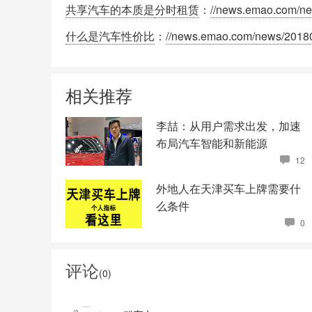
共享汽车的本质是
分时租赁
：
//news.emao.com/ne
什么是汽车性价比
：
//news.emao.com/news/2018
相关推荐
李喆：从用户需求出发，加速
布局汽车智能和新能源
12
外地人在天津买车上牌需要什
么条件
0
评论
(
0
)