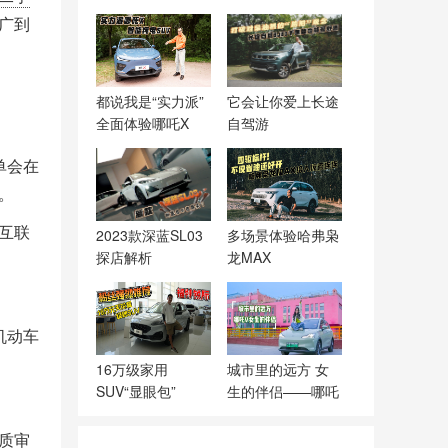
广到
都说我是“实力派”
它会让你爱上长途
全面体验哪吒X
自驾游
单会在
。
互联
2023款深蓝SL03
多场景体验哈弗枭
探店解析
龙MAX
机动车
16万级家用
城市里的远方 女
SUV“显眼包”
生的伴侣——哪吒
V
质审