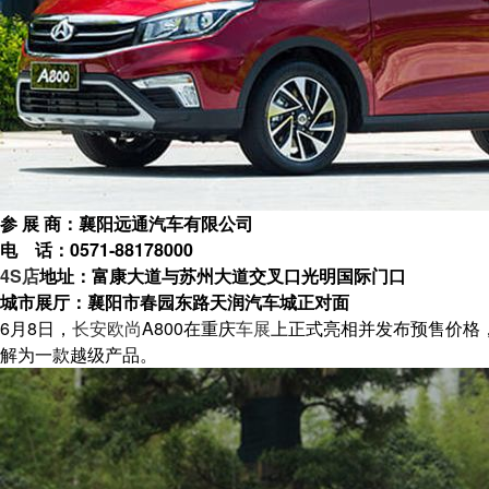
参 展 商：襄阳远通汽车有限公司
电 话：0571-88178000
4S店
地址：富康大道与苏州大道交叉口光明国际门口
城市展厅：襄阳市春园东路天润汽车城正对面
6月8日，
长安
欧尚
A800在重庆
车展
上正式亮相并发布预售价格，1.
解为一款越级产品。