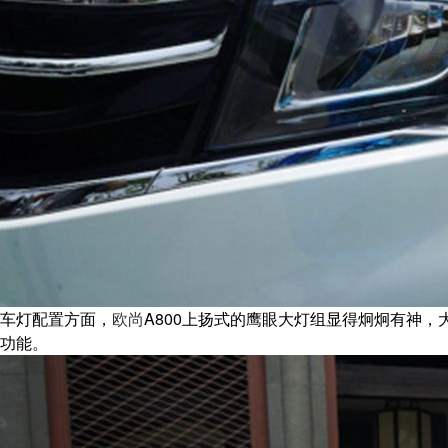
车灯配置方面，
欧尚
A800上扬式的鹰眼大灯组显得炯炯有神
功能。