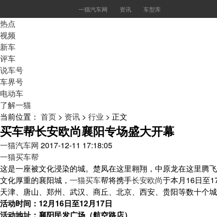
一猫汽车网
资讯
车型库
热点
视频
新车
评车
说车号
车界号
电动车
了解一猫
当前位置：
首页
>
资讯
>
行业
>
正文
买车帮长安欧尚襄阳专场盛大开幕
一猫汽车网
2017-12-11 17:18:05
一猫买车帮
这是一座被文化浸染的城。楚凤在这里翱翔，中原龙在这里腾飞
文化厚重的襄阳城，
一猫
买车
帮将携手
长安
欧尚
于本月16日至
天津、唐山、郑州、武汉、商丘、北京、西安、贵阳等数十个
活动时间：12月16日至12月17日
活动地址：襄阳民发广场（航空路店）