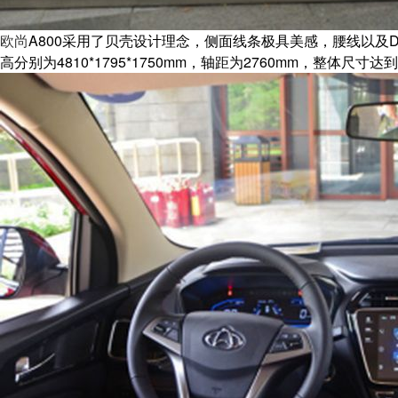
欧尚
A800采用了贝壳设计理念，侧面线条极具美感，腰线以
高分别为4810*1795*1750mm，轴距为2760mm，整体尺寸