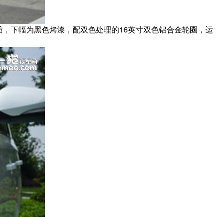
质，下幅为黑色烤漆，配双色处理的16英寸双色铝合金轮圈，运