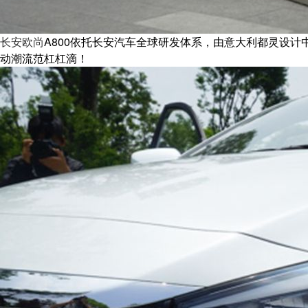
长安
欧尚
A800依托长安汽车全球研发体系，由意大利都灵设
动潮流范杠杠滴！