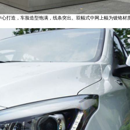
计中心打造，车脸造型饱满，线条突出。双幅式中网上幅为镀铬材