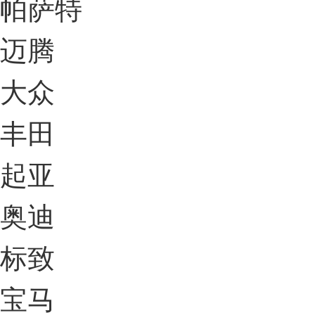
帕萨特
迈腾
大众
丰田
起亚
奥迪
标致
宝马