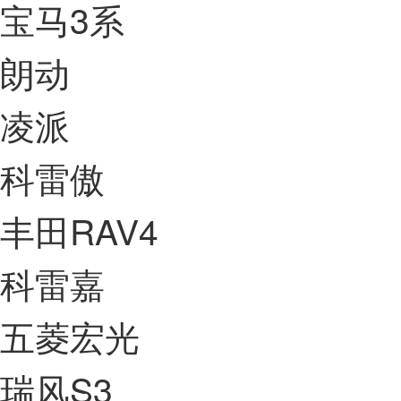
宝马3系
朗动
凌派
科雷傲
丰田RAV4
科雷嘉
五菱宏光
瑞风S3