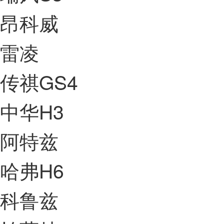
昂科威
雷凌
传祺GS4
中华H3
阿特兹
哈弗H6
科鲁兹