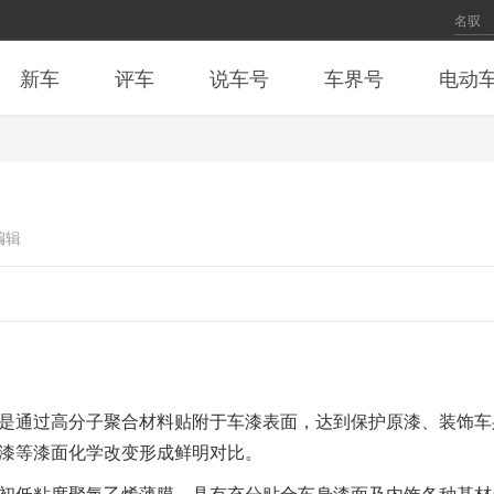
新车
评车
说车号
车界号
电动
编辑
是通过高分子聚合材料贴附于车漆表面，达到保护原漆、装饰车
漆等漆面化学改变形成鲜明对比。
初低粘度聚氯乙烯薄膜，具有充分贴合车身漆面及内饰各种基材