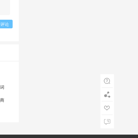
表评论
词
商