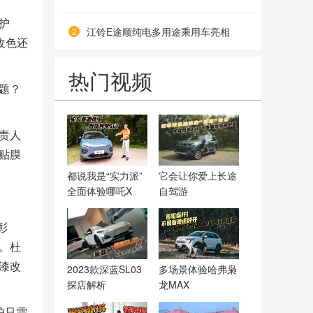
护
江铃E途顺纯电多用途乘用车亮相
2
改色还
热门视频
题？
责人
贴膜
都说我是“实力派”
它会让你爱上长途
全面体验哪吒X
自驾游
彰
。杜
漆改
2023款深蓝SL03
多场景体验哈弗枭
探店解析
龙MAX
护只需