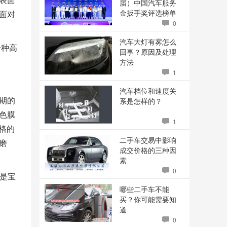
届）中国汽车服务
金扳手奖评选榜单
面对
揭晓
0
汽车大灯有雾怎么
一种高
回事？原因及处理
方法
1
汽车档位和速度关
期的
系是怎样的？
色膜
1
格的
二手车交易中影响
磨
成交价格的三种因
素
0
样是宝
哪些二手车不能
买？你可能需要知
道
0