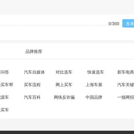
发
0
/300
品牌推荐
车问答
汽车自媒体
对比选车
快速选车
新车电商
猫买车帮
买车流程
网上买车
上海车展
汽车关键
能源车
汽车百科
网络反诈骗
中国品牌
一猫网招
款买车