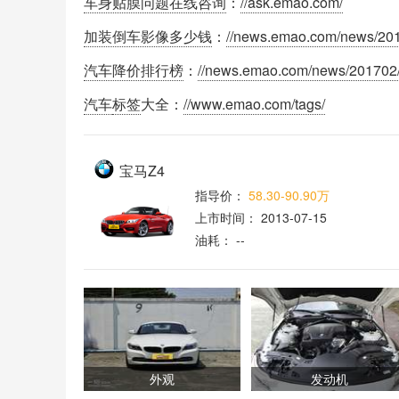
车身贴膜问题在线咨询
：
//ask.emao.com/
加装倒车影像多少钱
：
//news.emao.com/news/201
汽车降价排行榜
：
//news.emao.com/news/201702
汽车
标签
大全：
//www.emao.com/tags/
宝马Z4
指导价：
58.30-90.90万
上市时间：
2013-07-15
油耗：
--
外观
发动机