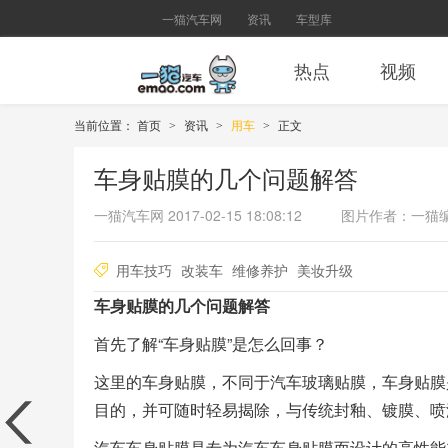
一猫汽车网
资讯
车型库
热点
视频
当前位置：
首页
资讯
用车
正文
>
>
>
车身贴膜的几个问题解答
一猫汽车网
2017-02-15 18:08:12
图片作者：一猫
用车技巧
改装车
维修养护
美妆升级
车身贴膜的几个问题解答
首先了解“车身贴膜”是怎么回事？
这里的车身贴膜，不同于汽车玻璃贴膜，车身贴膜
目的，并可随时轻易揭除，与传统封釉、镀膜、喷
汽车车身贴膜是专为汽车车身贴膜而设计的高性能