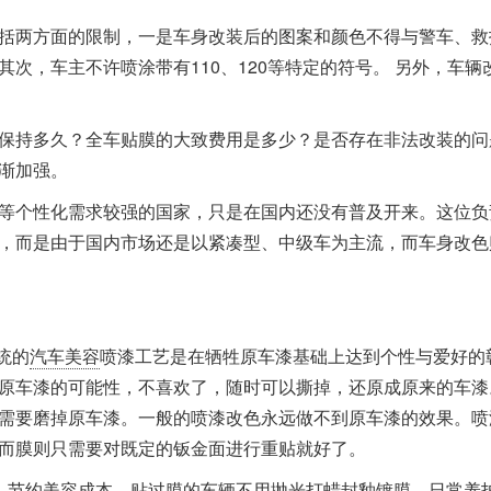
括两方面的限制，一是车身改装后的图案和颜色不得与警车、救
次，车主不许喷涂带有110、120等特定的符号。 另外，车辆
保持多久？全车贴膜的大致费用是多少？是否存在非法改装的问
渐加强。
等个性化需求较强的国家，只是在国内还没有普及开来。这位负
，而是由于国内市场还是以紧凑型、中级车为主流，而车身改色
统的
汽车美容
喷漆工艺是在牺牲原车漆基础上达到个性与爱好的
原车漆的可能性，不喜欢了，随时可以撕掉，还原成原来的车漆
需要磨掉原车漆。一般的喷漆改色永远做不到原车漆的效果。喷
而膜则只需要对既定的钣金面进行重贴就好了。
，节约美容成本。贴过膜的车辆不用抛光打蜡封釉镀膜，日常养