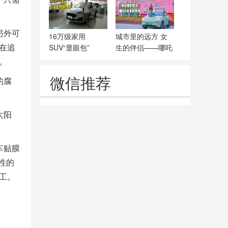
另外可
16万级家用
城市里的远方 女
在追
SUV“显眼包”
生的伴侣——哪吒
V
。
微信推荐
的腐
太阳
车贴膜
性的
工。