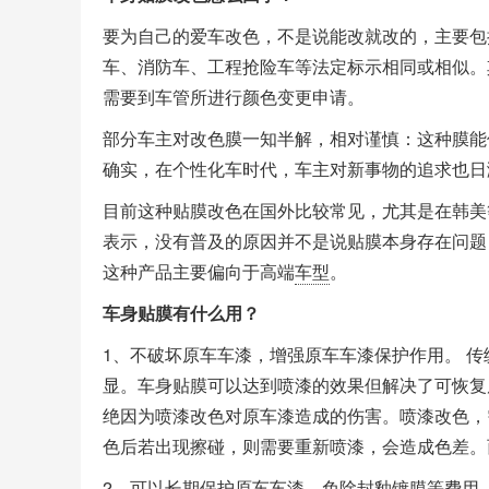
要为自己的爱车改色，不是说能改就改的，主要包
车、消防车、工程抢险车等法定标示相同或相似。其
需要到车管所进行颜色变更申请。
部分车主对改色膜一知半解，相对谨慎：这种膜能
确实，在个性化车时代，车主对新事物的追求也日
目前这种贴膜改色在国外比较常见，尤其是在韩美
表示，没有普及的原因并不是说贴膜本身存在问题
这种产品主要偏向于高端
车型
。
车身贴膜有什么用？
1、不破坏原车车漆，增强原车车漆保护作用。 传
显。车身贴膜可以达到喷漆的效果但解决了可恢复
绝因为喷漆改色对原车漆造成的伤害。喷漆改色，
色后若出现擦碰，则需要重新喷漆，会造成色差。
2、可以长期保护原车车漆，免除封釉镀膜等费用