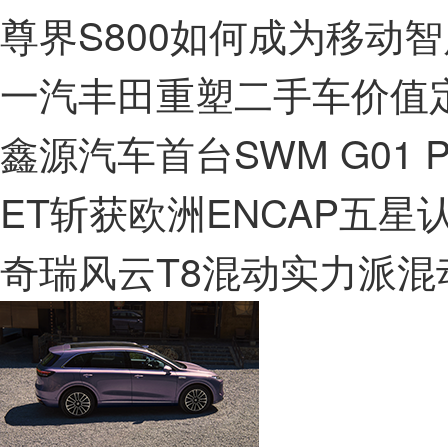
尊界S800如何成为移动智
一汽丰田重塑二手车价值
鑫源汽车首台SWM G01 P
ET斩获欧洲ENCAP五星
奇瑞风云T8混动实力派混