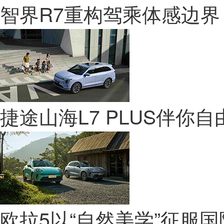
智界R7重构驾乘体感边界
捷途山海L7 PLUS伴你
欧拉5以“自然美学”征服