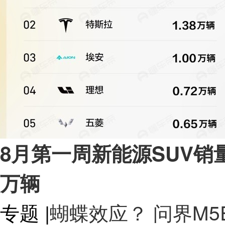
8月第一周新能源SUV销量：
万辆
专题
|
蝴蝶效应？ 问界M5