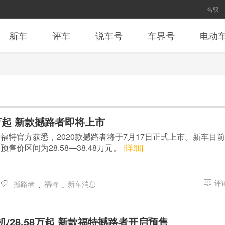
新车
评车
说车号
车界号
电动
8万起 新款撼路者即将上市
福特官方获悉，2020款撼路者将于7月17日正式上市。新车目
售价区间为28.58—38.48万元。
[详细]
.
.
评论
撼路者
福特
新车消息
动机/28.58万起 新款福特撼路者开启预售