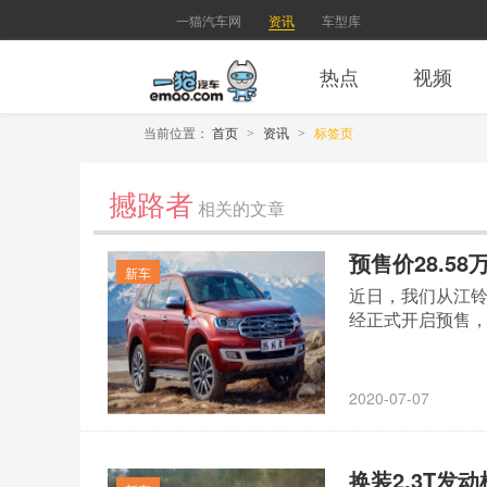
一猫汽车网
资讯
车型库
热点
视频
当前位置：
首页
资讯
标签页
>
>
撼路者
相关的文章
预售价28.5
新车
近日，我们从江铃
经正式开启预售，预
2020-07-07
换装2.3T发