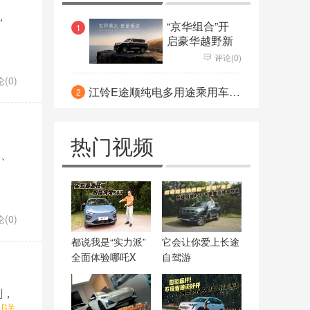
力压哈弗H6成新霸主
，
能否和特斯拉/蔚来掰手腕 大众
“京华组合”开
1
启豪华越野新
ID.6X曝光 轴距接近途昂
时代
依然站“C”位 全新梅赛德斯-奔驰
评论(0)
(0)
C级很“S”
凝固时光镌刻永恒 劳斯莱斯幻
江铃E途顺纯电多用途乘用车亮相
2
影“天魄”典藏版焕然问世
热门视频
凑、
(0)
都说我是“实力派”
它会让你爱上长途
全面体验哪吒X
自驾游
划，
.
[详