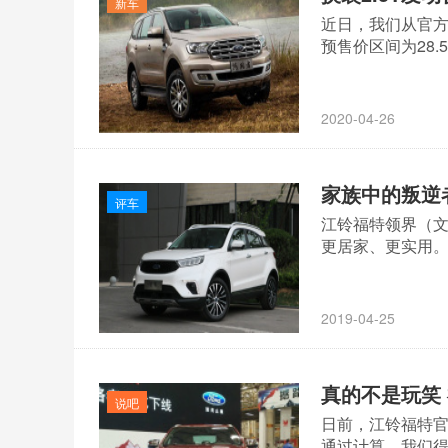
新车
近日，我们从官方
预售价区间为28.
2020-04-26
家族中的叛逆
评车
江铃福特领界（
更居家、更实用
2019-04-25
真的不是玩笑
说吧
日前，江铃福特官
通过计算，我们得出