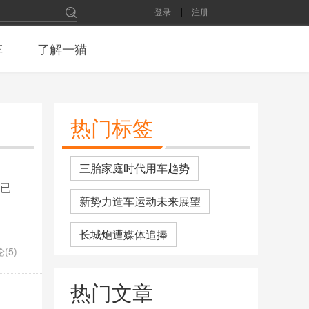
登录
注册
车
了解一猫
热门标签
三胎家庭时代用车趋势
前已
新势力造车运动未来展望
长城炮遭媒体追捧
(5)
又一豪华SUV扛不住了，连降13
热门文章
万，300Ps+空悬 要啥宝马X5
2月份SUV销量排名：长安CS75