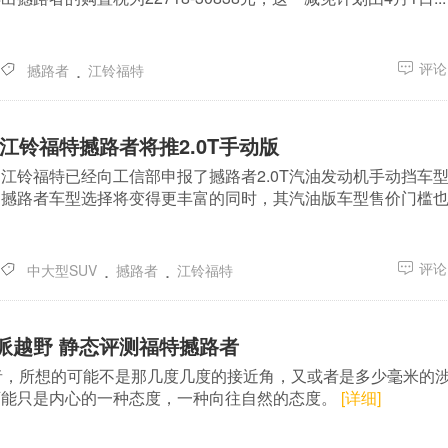
.
评论(
撼路者
江铃福特
江铃福特撼路者将推2.0T手动版
江铃福特已经向工信部申报了撼路者2.0T汽油发动机手动挡车
，撼路者车型选择将变得更丰富的同时，其汽油版车型售价门槛
.
.
评论(
中大型SUV
撼路者
江铃福特
派越野 静态评测福特撼路者
者，所想的可能不是那几度几度的接近角，又或者是多少毫米的
可能只是内心的一种态度，一种向往自然的态度。
[详细]