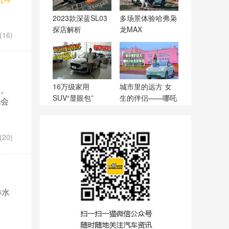
2023款深蓝SL03
多场景体验哈弗枭
探店解析
龙MAX
16)
16万级家用
城市里的远方 女
型。
SUV“显眼包”
生的伴侣——哪吒
也会
V
20)
涉水