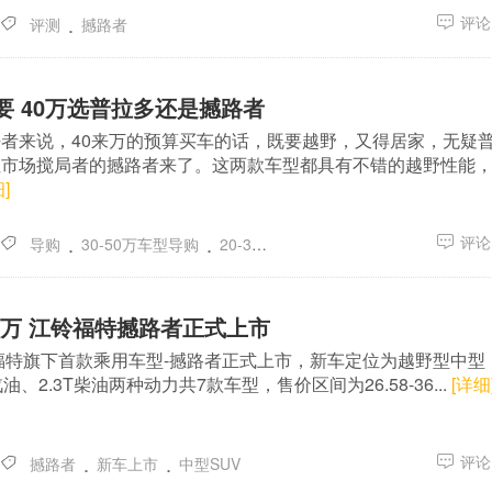
.
评论(
评测
撼路者
要 40万选普拉多还是撼路者
者来说，40来万的预算买车的话，既要越野，又得居家，无疑
但市场搅局者的撼路者来了。这两款车型都具有不错的越野性能
]
.
.
评论(
导购
30-50万车型导购
20-30万车型导购
6.08万 江铃福特撼路者正式上市
铃福特旗下首款乘用车型-撼路者正式上市，新车定位为越野型中型
汽油、2.3T柴油两种动力共7款车型，售价区间为26.58-36...
[详细
.
.
评论(
撼路者
新车上市
中型SUV