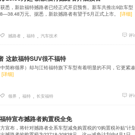
获悉，新款福特撼路者已经正式开启预售。新车共推出9款车型
58—38.48万元。据悉，新款撼路者有望于5月正式上市。
[详细]
.
.
评论
撼路者
福特
汽车技术
者 这款福特SUV很不福特
文中简称领界）却与江铃福特旗下车型有着明显的不同，它更紧
。
[详细]
.
.
评论
领界
福特
长安福特
 福特宣布撼路者购置税全免
方宣布，将针对撼路者全系车型减免购置税的“0购置税补贴”计
撼路者的购置税为22718-30838元，这一减免计划由4月1日..