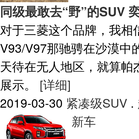
同级最敢去“野”的SUV 
对于三菱这个品牌，我相
V93/V97那驰骋在沙
天待在无人地区，就算帕
展示。
[详细]
2019-03-30
紧凑级SUV
.
新车