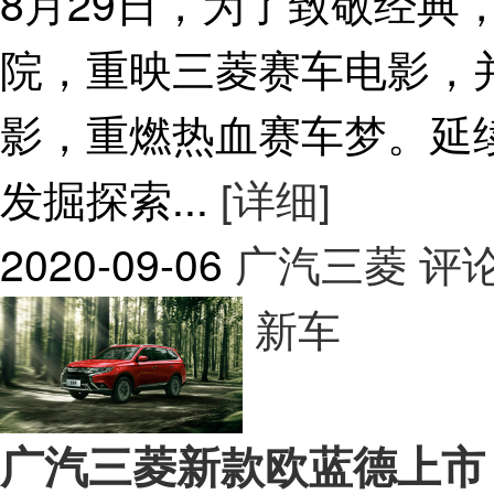
8月29日，为了致敬经典
院，重映三菱赛车电影，
影，重燃热血赛车梦。延
发掘探索...
[详细]
2020-09-06
广汽三菱
评论
新车
广汽三菱新款欧蓝德上市 售1