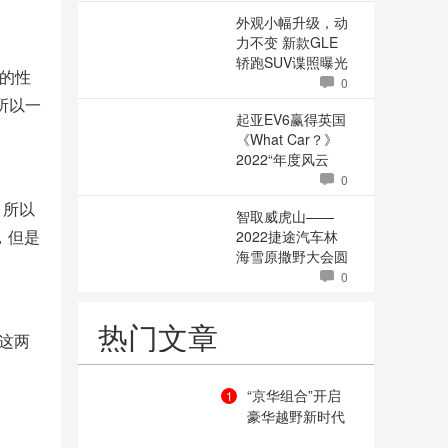
外观小幅升级，动
力不变 新款GLE
轿跑SUV谍照曝光
的性
0
所以一
起亚EV6赢得英国
《What Car？》
2022“年度风云
车”殊荣
0
，所以
智取威虎山——
，但是
2022捷途汽车林
海雪原撒野大会圆
满结束
0
热门文章
这两
“京华组合”开启
1
豪华越野新时代