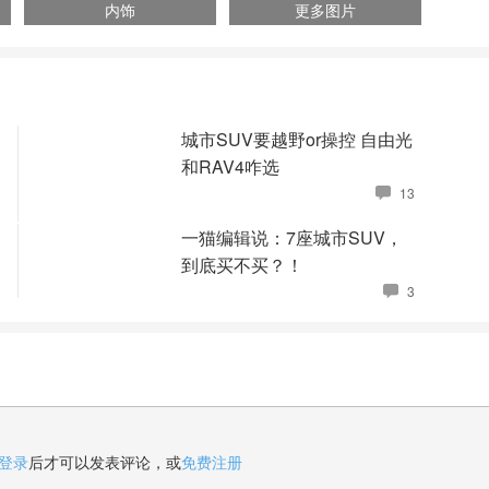
内饰
更多图片
城市SUV要越野or操控 自由光
和RAV4咋选
13
一猫编辑说：7座城市SUV，
到底买不买？！
3
登录
后才可以发表评论，或
免费注册