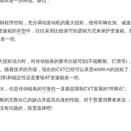
成本进一步降低。缺点：
辑程序控制，充分调动发动机的最大扭矩，使得车辆在加、减速
变速箱的
车型
中，往往采用比较保守的逻辑方式来保护变速箱。
略差一些。
受大扭矩动力时，对传动链条的要求比较苛刻(不能断裂、打滑等)
。随着技术的升级，现在的CVT已经可以承受400N·m的扭矩了
故障)和稳定性还是要较AT变速箱差一些。
越大，但是传动链条的
可靠性
一直都是限制CVT发展的“绊脚石”。
断的完善自己的缺点并提高自身的性能。对于普通消费者来说，
没有问题的，按需选择吧!