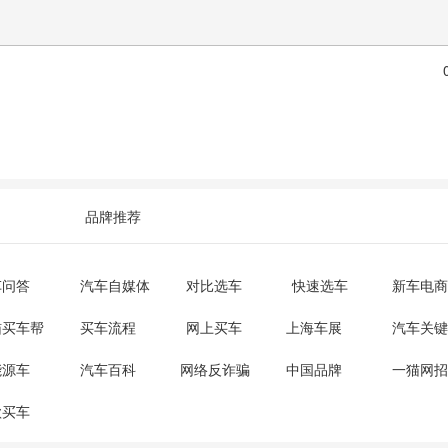
品牌推荐
车问答
汽车自媒体
对比选车
快速选车
新车电商
猫买车帮
买车流程
网上买车
上海车展
汽车关键
能源车
汽车百科
网络反诈骗
中国品牌
一猫网招
款买车