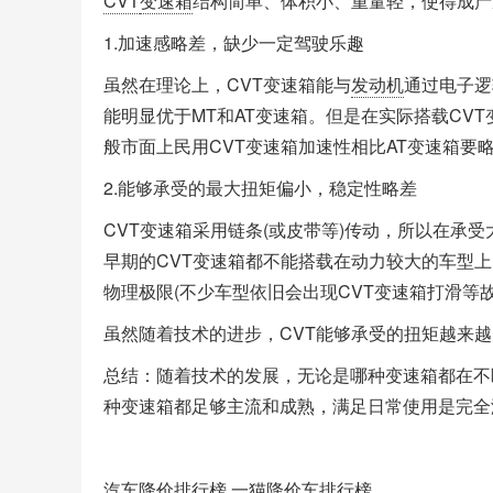
CVT
变速箱
结构简单、体积小、重量轻，使得成产
1.加速感略差，缺少一定驾驶乐趣
虽然在理论上，CVT变速箱能与
发动机
通过电子逻
能明显优于MT和AT变速箱。但是在实际搭载CVT
般市面上民用CVT变速箱加速性相比AT变速箱要
2.能够承受的最大扭矩偏小，稳定性略差
CVT变速箱采用链条(或皮带等)传动，所以在承
早期的CVT变速箱都不能搭载在动力较大的车型上
物理极限(不少车型依旧会出现CVT变速箱打滑等
虽然随着技术的进步，CVT能够承受的扭矩越来
总结：随着技术的发展，无论是哪种变速箱都在不
种变速箱都足够主流和成熟，满足日常使用是完全
汽车降价排行榜
一猫
降价车排行榜