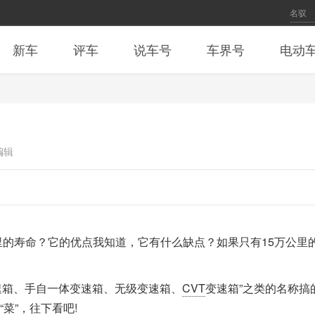
新车
评车
说车号
车界号
电动
编辑
公里的寿命？它的优点我知道，它有什么缺点？如果只有15万公里
速箱、手自一体变速箱、无级变速箱、
CVT
变速箱”之类的名称搞
菜”，往下看吧!