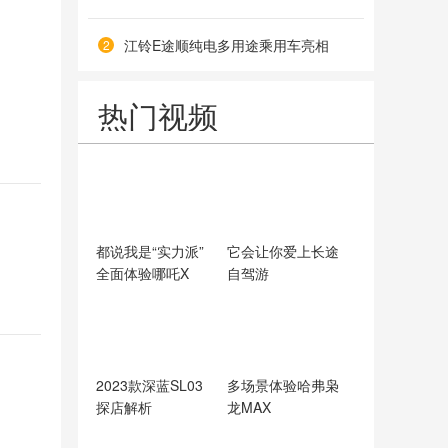
江铃E途顺纯电多用途乘用车亮相
2
热门视频
都说我是“实力派”
它会让你爱上长途
全面体验哪吒X
自驾游
2023款深蓝SL03
多场景体验哈弗枭
探店解析
龙MAX