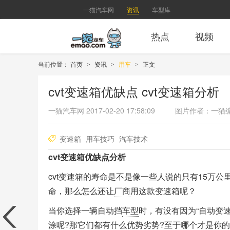
一猫汽车网
资讯
车型库
热点
视频
当前位置：
首页
资讯
用车
正文
>
>
>
cvt变速箱优缺点 cvt变速箱分析
一猫汽车网
2017-02-20 17:58:09
图片作者：一猫
变速箱
用车技巧
汽车技术
cvt
变速箱
优缺点分析
cvt变速箱的寿命是不是像一些人说的只有15万
命，那么怎么还让
厂商
用这款变速箱呢？
当你选择一辆自动挡
车型
时，有没有因为“自动变
涂呢?那它们都有什么优势劣势?至于哪个才是你的“