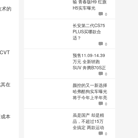
输 青春版H9 红旗
H5实车曝光
技术的
0
长安第二代CS75
PLUS买哪款合
适？
0
CVT
预售11.09-14.39
。
万元 全新轿跑
SUV 奔腾B70S正
式下线
0
尤其在
颜控的又一新选择
哈弗酷狗实车曝光
将于今年上半年亮
相
0
虽是国产 却是精
产成本
品，不超过15万
全搞定 两款运动
家轿推荐
0