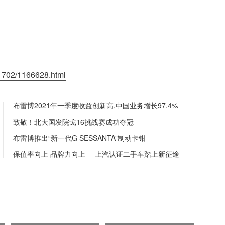
1702/1166628.html
布雷博2021年一季度收益创新高,中国业务增长97.4%
致敬！北大国发院戈16挑战赛成功夺冠
布雷博推出“新一代G SESSANTA”制动卡钳
​保值率向上 品牌力向上—-上汽认证二手车踏上新征途