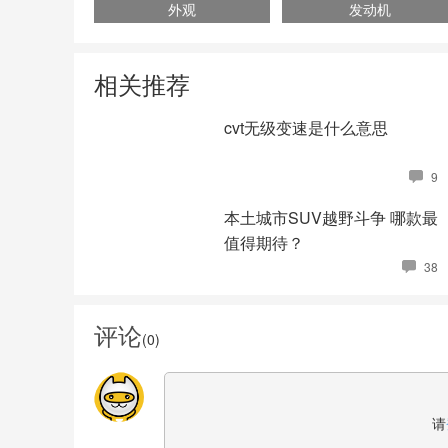
外观
发动机
相关推荐
cvt无级变速是什么意思
9
本土城市SUV越野斗争 哪款最
值得期待？
38
评论
(
0
)
请