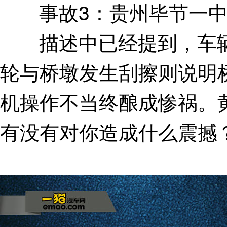
事故3：贵州毕节一中巴
描述中已经提到，车辆
轮与桥墩发生刮擦则说明
机操作不当终酿成惨祸。
有没有对你造成什么震撼