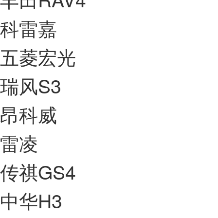
科雷嘉
五菱宏光
瑞风S3
昂科威
雷凌
传祺GS4
中华H3