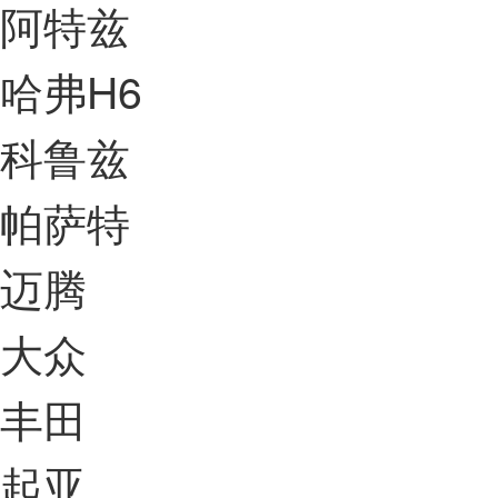
阿特兹
哈弗H6
科鲁兹
帕萨特
迈腾
大众
丰田
起亚