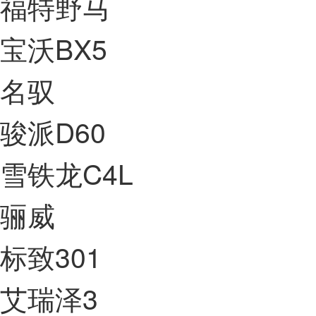
福特野马
宝沃BX5
名驭
骏派D60
雪铁龙C4L
骊威
标致301
艾瑞泽3