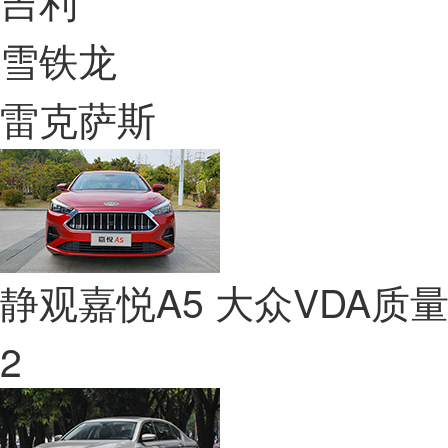
吉利
雪铁龙
雷克萨斯
静观嘉悦A5 大众VDA
2