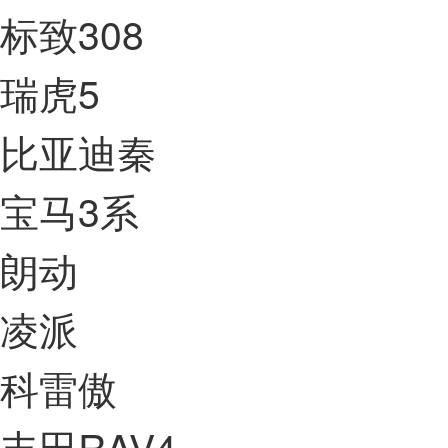
标致308
瑞虎5
比亚迪秦
宝马3系
朗动
凌派
科雷傲
丰田RAV4